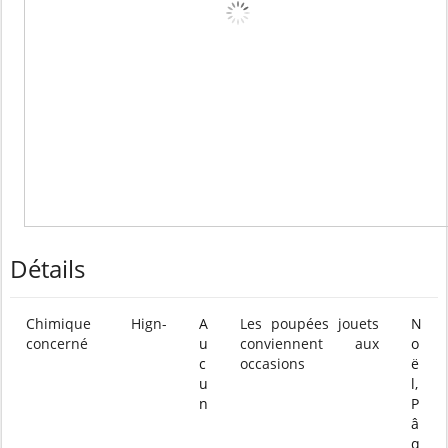
Détails
Chimique Hign-
A
Les poupées jouets
N
concerné
u
conviennent aux
o
c
occasions
ë
u
l,
n
P
â
q