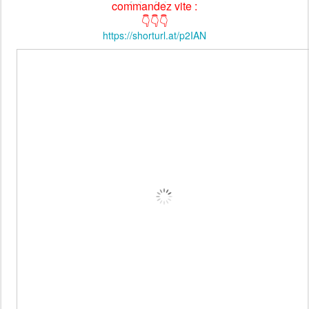
commandez vite :
👇👇👇
https://shorturl.at/p2IAN