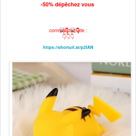
-50% dépêchez vous
commandez vite :
👇👇👇
https://shorturl.at/p2IAN