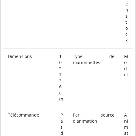
e
n
s
t
o
c
k
Dimensions
1
Type de
M
0
marionnettes
o
*
d
7
el
*
6
c
m
Télécommande
P
Par source
A
a
d'animation
ni
s
m
d
at