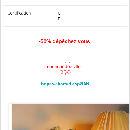
Certification
C
E
-50% dépêchez vous
commandez vite :
👇👇👇
https://shorturl.at/p2IAN