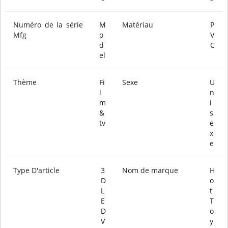
Numéro de la série
M
Matériau
P
Mfg
o
V
d
C
el
Thème
Fi
Sexe
U
l
n
m
i
&
s
tv
e
x
e
Type D'article
3
Nom de marque
H
D
o
L
t
E
T
D
o
V
y